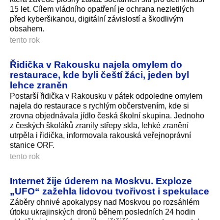
15 let. Cílem vládního opatření je ochrana nezletilých
před kyberšikanou, digitální závislostí a škodlivým
obsahem.
tento rok
Řidička v Rakousku najela omylem do
restaurace, kde byli čeští žáci, jeden byl
lehce zraněn
Postarší řidička v Rakousku v pátek odpoledne omylem
najela do restaurace s rychlým občerstvením, kde si
zrovna objednávala jídlo česká školní skupina. Jednoho
z českých školáků zranily střepy skla, lehké zranění
utrpěla i řidička, informovala rakouská veřejnoprávní
stanice ORF.
tento rok
Internet žije úderem na Moskvu. Exploze
„UFO“ zažehla lidovou tvořivost i spekulace
Záběry ohnivé apokalypsy nad Moskvou po rozsáhlém
útoku ukrajinských dronů během posledních 24 hodin