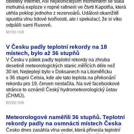
obletěly internet. Asi nejikoničtějším momentem se stala
mohutná exploze v ropné rafinerii ve čtvrti Kapotňa, která
utrhla poklop jednoho z rezervoárů. Událost okamžitě
spustila vlnu lidové tvořivosti, ale i spekulací, že si víko
odpálili sami Rusové.
tento rok
V Česku padly teplotní rekordy na 18
místech, bylo až 36 stupňů
V Česku v pátek padly teplotní rekordy na zhruba
desetině meteorologických stanic měřících déle než
30 let. Nejtepleji bylo v Doksanech na Litoměřicku
s 36 stupni Celsia, kde ale tato teplota na překonání
rekordu pro 19. červen nestačila. Na své facebookové
stránce to oznámil Český hydrometeorologický ústav
(ČHMÚ).
tento rok
Meteorologové naměřili 36 stupňů. Teplotní
rekordy padly na osmnácti místech Česka
Česko dnes zasáhla vlna veder, která přinesla teplotní