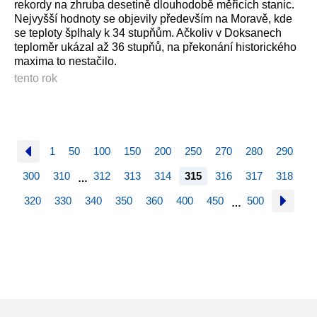
rekordy na zhruba desetině dlouhodobě měřicích stanic.
Nejvyšší hodnoty se objevily především na Moravě, kde
se teploty šplhaly k 34 stupňům. Ačkoliv v Doksanech
teploměr ukázal až 36 stupňů, na překonání historického
maxima to nestačilo.
tento rok
1
50
100
150
200
250
270
280
290
300
310
312
313
314
315
316
317
318
…
320
330
340
350
360
400
450
500
…