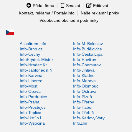
Přidat firmu
Smazat
Editovat
Kontakt, reklama / Portaly.info
Naše reklamní prvky
Všeobecné obchodní podmínky
Atlasfirem.info
Info-M. Boleslav
Info-Brno.cz
Info-Budějovice
Info-Čechy
Info-Česká Lípa
InfoFrýdek-Místek
Info-Havířov
Info-Hradec Kr.
Info-Chomutov
Info-Jablonec n.N.
Info-Jihlava
Info-Karviná
Info-Kladno
Info-Liberec
Info-Morava
Info-Most
Info-Olomouc
Info-Opava
Info-Ostrava
Info-Pardubice
Info-Plzeň
Info-Praha
Info-Přerov
Info-Prostějov
Info-Tábor
Info-Teplice
Info-Třebíč
Info-Ústí n.L.
Info-Karlovy Vary
Info-Vysočina
InfoZlín