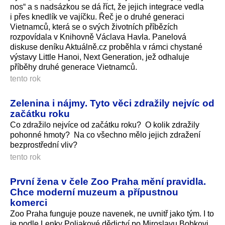
nos“ a s nadsázkou se dá říct, že jejich integrace vedla
i přes knedlík ve vajíčku. Řeč je o druhé generaci
Vietnamců, která se o svých životních příbězích
rozpovídala v Knihovně Václava Havla. Panelová
diskuse deníku Aktuálně.cz proběhla v rámci chystané
výstavy Little Hanoi, Next Generation, jež odhaluje
příběhy druhé generace Vietnamců.
tento rok
Zelenina i nájmy. Tyto věci zdražily nejvíc od
začátku roku
Co zdražilo nejvíce od začátku roku? O kolik zdražily
pohonné hmoty? Na co všechno mělo jejich zdražení
bezprostřední vliv?
tento rok
První žena v čele Zoo Praha mění pravidla.
Chce moderní muzeum a přípustnou
komerci
Zoo Praha funguje pouze navenek, ne uvnitř jako tým. I to
je podle Lenky Poliakové dědictví po Miroslavu Bobkovi,