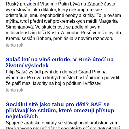
Ruský prezident Vladimir Putin bývá na Západě často
vykreslován jako diktátor, který nekompromisně
odstraňuje jemu nepohodlné osoby a kritiky. To je ovšem
mýlka, tvrdí přední tvář prokremelských médií Margarita
Simonjanová. Ve skutečnosti se podle ní svým
milosrdenstvím blíží Kristu. A mnoho Rusů věří, že byl do
Kremlu seslán Bohem, prohlásila v novém rozhovoru.
tento rok
Salač letí na vlně euforie. V Brně útočí na
životní výsledek
Filip Salač zvládl první den domácí Grand Prix na
výbornou. Po dvou druhých místech v trénincích potvrdil,
že patří mezi favority na boj o pódium i vítězství.
tento rok
Sociální sítě jako tabu pro děti? SAE se
přidávají ke státům, které omezují přístup
nejmladších
Spojené arabské emiráty se stávají první arabskou zemí,
která zavede plošný zákaz sociálních sítí pro děti mladší