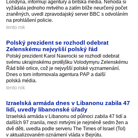
Londýna, informují agentury a britská média. Nehoda si
vyžádala jednoho mrtvého a zatím blíže neurčený počet
zraněných, uvedl zpravodajský server BBC s odvoláním
na prohlášení policie.
tento rok
Polský prezident se rozhodl odebrat
Zelenskému nejvyšší polský řád
Polský prezident Karol Nawrocki se rozhodl odebrat
svému ukrajinskému protějšku Volodymyru Zelenskému
Řád bílé orlice, což je nejvyšší polské vyznamenání.
Dnes o tom informovala agentura PAP a další
polská média.
tento rok
Izraelská armáda dnes v Libanonu zabila 47
lidí, uvedly libanonské úřady
Izraelská armáda v Libanonu od půlnoci zabila 47 lidí a
dalších 97 zranila, mezi mrtvými je nejméně sedm žen a
dvě děti, uvedla podle serveru The Times of Israel (ToI)
v aktualizovaném oznámení vláda v Bejrútu.