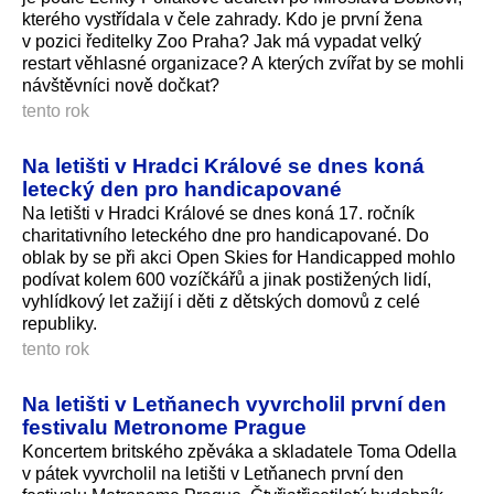
kterého vystřídala v čele zahrady. Kdo je první žena
v pozici ředitelky Zoo Praha? Jak má vypadat velký
restart věhlasné organizace? A kterých zvířat by se mohli
návštěvníci nově dočkat?
tento rok
Na letišti v Hradci Králové se dnes koná
letecký den pro handicapované
Na letišti v Hradci Králové se dnes koná 17. ročník
charitativního leteckého dne pro handicapované. Do
oblak by se při akci Open Skies for Handicapped mohlo
podívat kolem 600 vozíčkářů a jinak postižených lidí,
vyhlídkový let zažijí i děti z dětských domovů z celé
republiky.
tento rok
Na letišti v Letňanech vyvrcholil první den
festivalu Metronome Prague
Koncertem britského zpěváka a skladatele Toma Odella
v pátek vyvrcholil na letišti v Letňanech první den