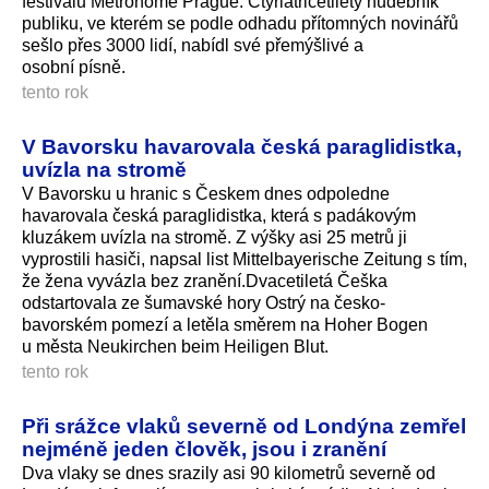
festivalu Metronome Prague. Čtyřiatřicetiletý hudebník
publiku, ve kterém se podle odhadu přítomných novinářů
sešlo přes 3000 lidí, nabídl své přemýšlivé a
osobní písně.
tento rok
V Bavorsku havarovala česká paraglidistka,
uvízla na stromě
V Bavorsku u hranic s Českem dnes odpoledne
havarovala česká paraglidistka, která s padákovým
kluzákem uvízla na stromě. Z výšky asi 25 metrů ji
vyprostili hasiči, napsal list Mittelbayerische Zeitung s tím,
že žena vyvázla bez zranění.Dvacetiletá Češka
odstartovala ze šumavské hory Ostrý na česko-
bavorském pomezí a letěla směrem na Hoher Bogen
u města Neukirchen beim Heiligen Blut.
tento rok
Při srážce vlaků severně od Londýna zemřel
nejméně jeden člověk, jsou i zranění
Dva vlaky se dnes srazily asi 90 kilometrů severně od