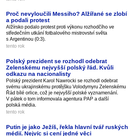
Proč nevyloučili Messiho? Alžířané se zlobí
a podali protest
Alžírsko podalo protest proti výkonu rozhodčího ve
středečním utkání fotbalového mistrovství světa
s Argentinou (0:3).
tento rok
Polský prezident se rozhodl odebrat
Zelenskému nejvyšší polský řád. Kvůli
odkazu na nacionalisty
Polský prezident Karol Nawrocki se rozhodl odebrat
svému ukrajinskému protějšku Volodymyru Zelenskému
Řád bílé orlice, což je nejvyšší polské vyznamenání.
V pátek o tom informovala agentura PAP a další
polská média.
tento rok
Putin je jako Ježíš, řekla hlavní tvář ruských
médií. Nejvíc si cení jedné věci