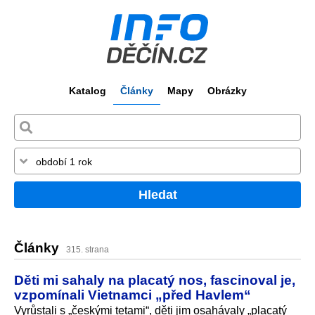
Katalog
Články
Mapy
Obrázky
Hledat
Články
315. strana
Děti mi sahaly na placatý nos, fascinoval je,
vzpomínali Vietnamci „před Havlem“
Vyrůstali s „českými tetami“, děti jim osahávaly „placatý