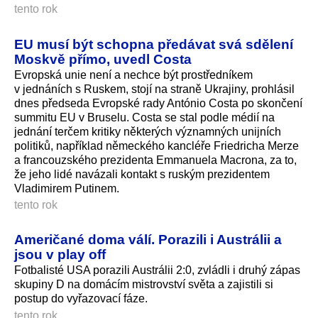
tento rok
EU musí být schopna předávat svá sdělení
Moskvě přímo, uvedl Costa
Evropská unie není a nechce být prostředníkem
v jednáních s Ruskem, stojí na straně Ukrajiny, prohlásil
dnes předseda Evropské rady António Costa po skončení
summitu EU v Bruselu. Costa se stal podle médií na
jednání terčem kritiky některých významných unijních
politiků, například německého kancléře Friedricha Merze
a francouzského prezidenta Emmanuela Macrona, za to,
že jeho lidé navázali kontakt s ruským prezidentem
Vladimirem Putinem.
tento rok
Američané doma válí. Porazili i Austrálii a
jsou v play off
Fotbalisté USA porazili Austrálii 2:0, zvládli i druhý zápas
skupiny D na domácím mistrovství světa a zajistili si
postup do vyřazovací fáze.
tento rok