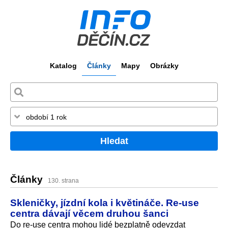
Katalog
Články
Mapy
Obrázky
Hledat
Články
130. strana
Skleničky, jízdní kola i květináče. Re-use
centra dávají věcem druhou šanci
Do re-use centra mohou lidé bezplatně odevzdat