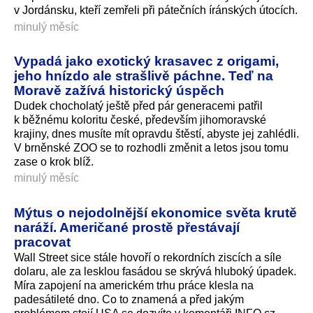
v Jordánsku, kteří zemřeli při pátečních íránských útocích.
minulý měsíc
Vypadá jako exotický krasavec z origami,
jeho hnízdo ale strašlivě páchne. Teď na
Moravě zažívá historický úspěch
Dudek chocholatý ještě před pár generacemi patřil
k běžnému koloritu české, především jihomoravské
krajiny, dnes musíte mít opravdu štěstí, abyste jej zahlédli.
V brněnské ZOO se to rozhodli změnit a letos jsou tomu
zase o krok blíž.
minulý měsíc
Mýtus o nejodolnější ekonomice světa krutě
naráží. Američané prostě přestávají
pracovat
Wall Street sice stále hovoří o rekordních ziscích a síle
dolaru, ale za lesklou fasádou se skrývá hluboký úpadek.
Míra zapojení na americkém trhu práce klesla na
padesátileté dno. Co to znamená a před jakým