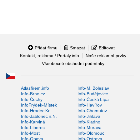
Přidat firmu
Smazat
Editovat
Kontakt, reklama / Portaly.info
Naše reklamní prvky
Všeobecné obchodní podmínky
Atlasfirem.info
Info-M. Boleslav
Info-Brno.cz
Info-Budějovice
Info-Čechy
Info-Česká Lípa
InfoFrýdek-Místek
Info-Havířov
Info-Hradec Kr.
Info-Chomutov
Info-Jablonec n.N.
Info-Jihlava
Info-Karviná
Info-Kladno
Info-Liberec
Info-Morava
Info-Most
Info-Olomouc
Info-Opava
Info-Ostrava