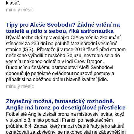
klasu“.
minulý měsíc
Tipy pro Aleše Svobodu? Žádné vrtění na
toaletě a jídlo s sebou, říká astronautka
Bývalá technická zpravodajka CIA vyměnila zkoumání
stíhaček za 233 dní na palubě Mezinárodní vesmírné
stanice (ISS). Přestože ji v roce 2018 těsně před startem
nečekaně vyřadili z ruského Sojuzu, nevzdala se a do
vesmíru nakonec odletěla v lodi Crew Dragon.
Budoucímu českému astronautovi Aleši Svobodovi
doporučuje perfektně ovládnout nouzové postupy a
přibalit si na oběžnou dráhu hlavně kvalitní jídlo.
minulý měsíc
Zbytečný možná, fantastický rozhodně.
Anglie má bronz po desetigólové přestřelce
Fotbalisté Anglie získali bronz na mistrovství světa, když
v utkání o 3. místo porazili Francii po neskutečném
průběhu 6:4. Zápas, který mnozí včetně řady jeho aktérů
označovali za zbytečný, se nakonec stal nejzábavnějším