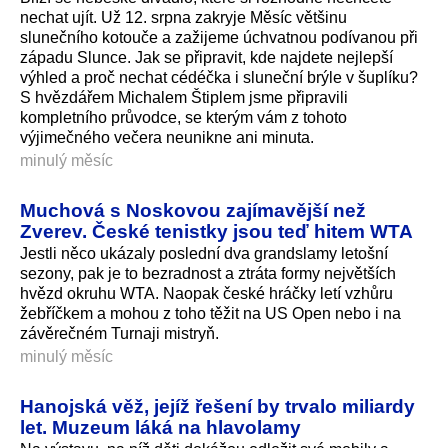
nechat ujít. Už 12. srpna zakryje Měsíc většinu
slunečního kotouče a zažijeme úchvatnou podívanou při
západu Slunce. Jak se připravit, kde najdete nejlepší
výhled a proč nechat cédéčka i sluneční brýle v šuplíku?
S hvězdářem Michalem Štiplem jsme připravili
kompletního průvodce, se kterým vám z tohoto
výjimečného večera neunikne ani minuta.
minulý měsíc
Muchová s Noskovou zajímavější než
Zverev. České tenistky jsou teď hitem WTA
Jestli něco ukázaly poslední dva grandslamy letošní
sezony, pak je to bezradnost a ztráta formy největších
hvězd okruhu WTA. Naopak české hráčky letí vzhůru
žebříčkem a mohou z toho těžit na US Open nebo i na
závěrečném Turnaji mistryň.
minulý měsíc
Hanojská věž, jejíž řešení by trvalo miliardy
let. Muzeum láká na hlavolamy