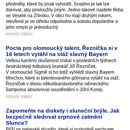
předměty, které by jinak vyhodili. Snadno je tak lze
darovat, aby posloužily jiným. Jedno takové najdete třeba
ve Veselé na Zlínsku. V obci ho mají druhým rokem,
otevřené je ve středu odpoledne a sobotu dopoledne a
jeho smysl je jednoduchý.
minulý měsíc
Pocta pro olomoucký talent. Řezníčka si v
16 letech vytáhl na stáž slavný Bayern
Velkou kariérní zkušenost získal v posledních týdnech
šestnáctiletý fotbalový brankář Jiří Řezníček.
V olomoucké Sigmě si ho totiž vyhlédl slavný Bayern
Mnichov, který si talentovaného gólmana vytáhl na stáž.
Řezníček v dresu několikanásobného německého
šampiona absolvoval soustředění v Jižní Koreji.
minulý měsíc
Zapomeňte na diskety i sluneční brýle. Jak
bezpečně sledovat srpnové zatmění
Slunce?
Blíží se nebeské divadlo, které si rozhodně nechcete