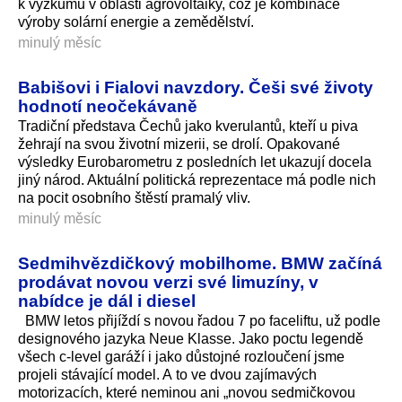
k výzkumu v oblasti agrovoltaiky, což je kombinace
výroby solární energie a zemědělství.
minulý měsíc
Babišovi i Fialovi navzdory. Češi své životy
hodnotí neočekávaně
Tradiční představa Čechů jako kverulantů, kteří u piva
žehrají na svou životní mizerii, se drolí. Opakované
výsledky Eurobarometru z posledních let ukazují docela
jiný národ. Aktuální politická reprezentace má podle nich
na pocit osobního štěstí pramalý vliv.
minulý měsíc
Sedmihvězdičkový mobilhome. BMW začíná
prodávat novou verzi své limuzíny, v
nabídce je dál i diesel
BMW letos přijíždí s novou řadou 7 po faceliftu, už podle
designového jazyka Neue Klasse. Jako poctu legendě
všech c-level garáží i jako důstojné rozloučení jsme
projeli stávající model. A to ve dvou zajímavých
motorizacích, které neminou ani „novou sedmičkovou