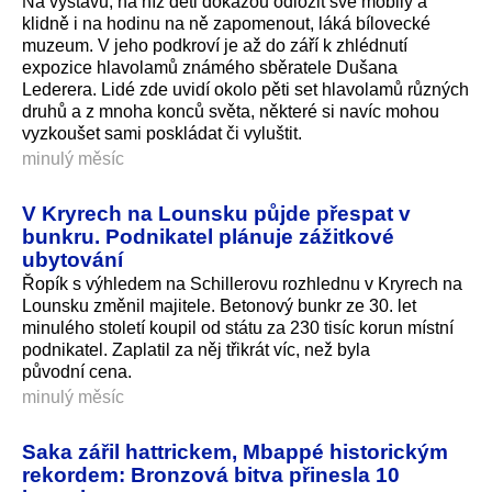
Na výstavu, na níž děti dokážou odložit své mobily a
klidně i na hodinu na ně zapomenout, láká bílovecké
muzeum. V jeho podkroví je až do září k zhlédnutí
expozice hlavolamů známého sběratele Dušana
Lederera. Lidé zde uvidí okolo pěti set hlavolamů různých
druhů a z mnoha konců světa, některé si navíc mohou
vyzkoušet sami poskládat či vyluštit.
minulý měsíc
V Kryrech na Lounsku půjde přespat v
bunkru. Podnikatel plánuje zážitkové
ubytování
Řopík s výhledem na Schillerovu rozhlednu v Kryrech na
Lounsku změnil majitele. Betonový bunkr ze 30. let
minulého století koupil od státu za 230 tisíc korun místní
podnikatel. Zaplatil za něj třikrát víc, než byla
původní cena.
minulý měsíc
Saka zářil hattrickem, Mbappé historickým
rekordem: Bronzová bitva přinesla 10