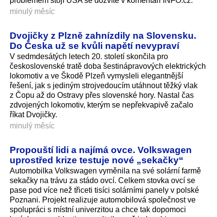
problémem stojí USA se dozvíte v komentáři INFO.cz.
minulý měsíc
Dvojičky z Plzně zahnízdily na Slovensku.
Do Česka už se kvůli napětí nevypraví
V sedmdesátých letech 20. století skončila pro
československé tratě doba šestinápravových elektrických
lokomotiv a ve Škodě Plzeň vymysleli elegantnější
řešení, jak s jediným strojvedoucím utáhnout těžký vlak
z Čopu až do Ostravy přes slovenské hory. Nastal čas
zdvojených lokomotiv, kterým se nepřekvapivě začalo
říkat Dvojičky.
minulý měsíc
Propouští lidi a najímá ovce. Volkswagen
uprostřed krize testuje nové „sekačky“
Automobilka Volkswagen vyměnila na své solární farmě
sekačky na trávu za stádo ovcí. Celkem stovka ovcí se
pase pod více než třiceti tisíci solárními panely v polské
Poznani. Projekt realizuje automobilová společnost ve
spolupráci s místní univerzitou a chce tak dopomoci