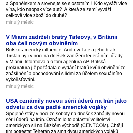
a Španělskem a srovnejte se s ostatními! Kdo vyváží více
vína, kdo naopak více aut? A která ze zemí vyváží
celkově více zboží do druhé?
minulý měsíc
V Miami zadrželi bratry Tateovy, v Británii
oba čelí novým obviněním
Britsko-americký influencer Andrew Tate a jeho bratr
Tristan byli v noci na dnešek zadrženi federálními úřady
v Miami. Informovala o tom agentura AP. Britská
prokuratura již požádala o vydání bratrů kvůli obvinění ze
znásilnění a obchodování s lidmi za účelem sexuálního
vykořisťování.
minulý měsíc
USA oznámily novou sérii úderů na Írán jako
odvetu za dva padlé americké vojáky
Spojené státy v noci ze soboty na dnešek zahájily novou
sérii úderů na Írán. Oznámilo to oblastní velitelství
amerických sil na Blízkém východě (CENTCOM). Chtějí
tím potrestat Teherán za smrt dvou amerických vojáků