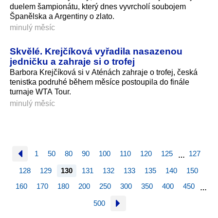
duelem šampionátu, který dnes vyvrcholí soubojem
Španělska a Argentiny o zlato.
minulý měsíc
Skvělé. Krejčíková vyřadila nasazenou
jedničku a zahraje si o trofej
Barbora Krejčíková si v Aténách zahraje o trofej, česká
tenistka podruhé během měsíce postoupila do finále
turnaje WTA Tour.
minulý měsíc
1
50
80
90
100
110
120
125
127
…
128
129
130
131
132
133
135
140
150
160
170
180
200
250
300
350
400
450
…
500