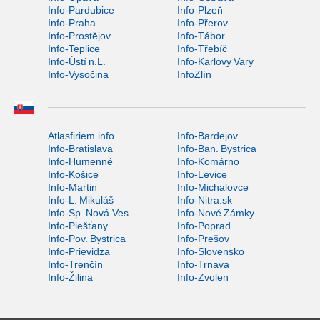
Info-Pardubice
Info-Plzeň
Info-Praha
Info-Přerov
Info-Prostějov
Info-Tábor
Info-Teplice
Info-Třebíč
Info-Ústí n.L.
Info-Karlovy Vary
Info-Vysočina
InfoZlín
Atlasfiriem.info
Info-Bardejov
Info-Bratislava
Info-Ban. Bystrica
Info-Humenné
Info-Komárno
Info-Košice
Info-Levice
Info-Martin
Info-Michalovce
Info-L. Mikuláš
Info-Nitra.sk
Info-Sp. Nová Ves
Info-Nové Zámky
Info-Piešťany
Info-Poprad
Info-Pov. Bystrica
Info-Prešov
Info-Prievidza
Info-Slovensko
Info-Trenčín
Info-Trnava
Info-Žilina
Info-Zvolen