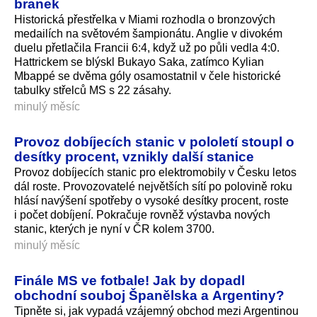
branek
Historická přestřelka v Miami rozhodla o bronzových
medailích na světovém šampionátu. Anglie v divokém
duelu přetlačila Francii 6:4, když už po půli vedla 4:0.
Hattrickem se blýskl Bukayo Saka, zatímco Kylian
Mbappé se dvěma góly osamostatnil v čele historické
tabulky střelců MS s 22 zásahy.
minulý měsíc
Provoz dobíjecích stanic v pololetí stoupl o
desítky procent, vznikly další stanice
Provoz dobíjecích stanic pro elektromobily v Česku letos
dál roste. Provozovatelé největších sítí po polovině roku
hlásí navýšení spotřeby o vysoké desítky procent, roste
i počet dobíjení. Pokračuje rovněž výstavba nových
stanic, kterých je nyní v ČR kolem 3700.
minulý měsíc
Finále MS ve fotbale! Jak by dopadl
obchodní souboj Španělska a Argentiny?
Tipněte si, jak vypadá vzájemný obchod mezi Argentinou