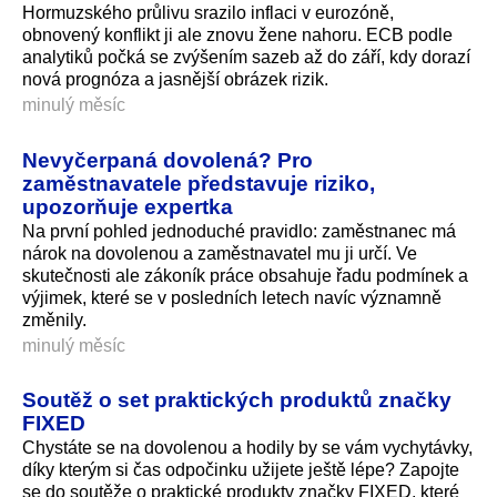
Hormuzského průlivu srazilo inflaci v eurozóně,
obnovený konflikt ji ale znovu žene nahoru. ECB podle
analytiků počká se zvýšením sazeb až do září, kdy dorazí
nová prognóza a jasnější obrázek rizik.
minulý měsíc
Nevyčerpaná dovolená? Pro
zaměstnavatele představuje riziko,
upozorňuje expertka
Na první pohled jednoduché pravidlo: zaměstnanec má
nárok na dovolenou a zaměstnavatel mu ji určí. Ve
skutečnosti ale zákoník práce obsahuje řadu podmínek a
výjimek, které se v posledních letech navíc významně
změnily.
minulý měsíc
Soutěž o set praktických produktů značky
FIXED
Chystáte se na dovolenou a hodily by se vám vychytávky,
díky kterým si čas odpočinku užijete ještě lépe? Zapojte
se do soutěže o praktické produkty značky FIXED, které