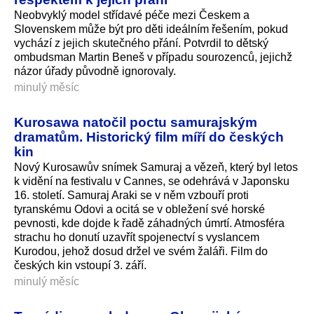
Neobvyklý model střídavé péče mezi Českem a
Slovenskem může být pro děti ideálním řešením, pokud
vychází z jejich skutečného přání. Potvrdil to dětský
ombudsman Martin Beneš v případu sourozenců, jejichž
názor úřady původně ignorovaly.
minulý měsíc
Kurosawa natočil poctu samurajským
dramatům. Historický film míří do českých
kin
Nový Kurosawův snímek Samuraj a vězeň, který byl letos
k vidění na festivalu v Cannes, se odehrává v Japonsku
16. století. Samuraj Araki se v něm vzbouří proti
tyranskému Odovi a ocitá se v obležení své horské
pevnosti, kde dojde k řadě záhadných úmrtí. Atmosféra
strachu ho donutí uzavřít spojenectví s vyslancem
Kurodou, jehož dosud držel ve svém žaláři. Film do
českých kin vstoupí 3. září.
minulý měsíc