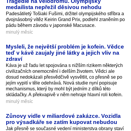
Tragédie na velodromu. Olympijský
medailista nepřežil děsivou nehodu
Padesátiletý Tošiaki Fušimi, držitel olympijského stříbra a
dvojnásobný vítěz Keirin Grand Prix, podlehl zraněním po
pádu během závodu v japonské Macusace.
minulý měsíc
Mysleli, že největší problém je kofein. Vědce
teď v kávě zaujaly jiné látky a jejich vliv na
zdraví
Káva je už řadu let spojována s nižším rizikem některých
civilizačních onemocnění i delším životem. Vědci ale
dosud nedokázali přesvědčivě vysvětlit, co přesně se po
jejím vypití v těle odehrává. Nová studie nyní popisuje
mechanismus, který by mohl být jedním z dílků této
skládačky. A překvapivě v něm nehraje hlavní roli kofein.
minulý měsíc
Zůnovy vidle v miliardové zakázce. Vozidla
pro výsadkáře se zatím kupovat nebudou
Jak přesně se současné vedení ministerstva obrany staví