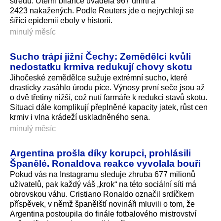
středu. Úterní bilance uváděla 967 úmrtí a
2423 nakažených. Podle Reuters jde o nejrychleji se
šířící epidemii eboly v historii.
minulý měsíc
Sucho trápí jižní Čechy: Zemědělci kvůli
nedostatku krmiva redukují chovy skotu
Jihočeské zemědělce sužuje extrémní sucho, které
drasticky zasáhlo úrodu píce. Výnosy první seče jsou až
o dvě třetiny nižší, což nutí farmáře k redukci stavů skotu.
Situaci dále komplikují přeplněné kapacity jatek, růst cen
krmiv i vlna krádeží uskladněného sena.
minulý měsíc
Argentina prošla díky korupci, prohlásili
Španělé. Ronaldova reakce vyvolala bouři
Pokud vás na Instagramu sleduje zhruba 677 milionů
uživatelů, pak každý váš „krok“ na této sociální síti má
obrovskou váhu. Cristiano Ronaldo označil srdíčkem
příspěvek, v němž španělští novináři mluvili o tom, že
Argentina postoupila do finále fotbalového mistrovství