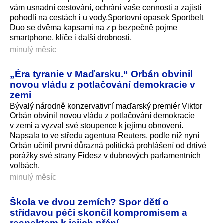
vám usnadní cestování, ochrání vaše cennosti a zajistí
pohodlí na cestách i u vody.Sportovní opasek Sportbelt
Duo se dvěma kapsami na zip bezpečně pojme
smartphone, klíče i další drobnosti.
minulý měsíc
„Éra tyranie v Maďarsku.“ Orbán obvinil
novou vládu z potlačování demokracie v
zemi
Bývalý národně konzervativní maďarský premiér Viktor
Orbán obvinil novou vládu z potlačování demokracie
v zemi a vyzval své stoupence k jejímu obnovení.
Napsala to ve středu agentura Reuters, podle níž nyní
Orbán učinil první důrazná politická prohlášení od drtivé
porážky své strany Fidesz v dubnových parlamentních
volbách.
minulý měsíc
Škola ve dvou zemích? Spor dětí o
střídavou péči skončil kompromisem a
respektem k jejich přání