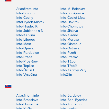
Atlasfirem.info
Info-M. Boleslav
Info-Brno.cz
Info-Budějovice
Info-Čechy
Info-Česká Lípa
InfoFrýdek-Místek
Info-Havířov
Info-Hradec Kr.
Info-Chomutov
Info-Jablonec n.N.
Info-Jihlava
Info-Karviná
Info-Kladno
Info-Liberec
Info-Morava
Info-Most
Info-Olomouc
Info-Opava
Info-Ostrava
Info-Pardubice
Info-Plzeň
Info-Praha
Info-Přerov
Info-Prostějov
Info-Tábor
Info-Teplice
Info-Třebíč
Info-Ústí n.L.
Info-Karlovy Vary
Info-Vysočina
InfoZlín
Atlasfiriem.info
Info-Bardejov
Info-Bratislava
Info-Ban. Bystrica
Info-Humenné
Info-Komárno
Info-Košice
Info-Levice