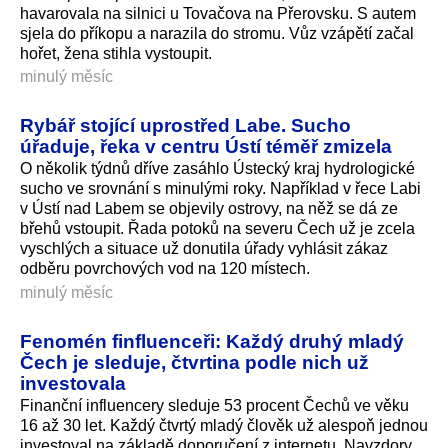
havarovala na silnici u Tovačova na Přerovsku. S autem
sjela do příkopu a narazila do stromu. Vůz vzápětí začal
hořet, žena stihla vystoupit.
minulý měsíc
Rybář stojící uprostřed Labe. Sucho
úřaduje, řeka v centru Ústí téměř zmizela
O několik týdnů dříve zasáhlo Ústecký kraj hydrologické
sucho ve srovnání s minulými roky. Například v řece Labi
v Ústí nad Labem se objevily ostrovy, na něž se dá ze
břehů vstoupit. Řada potoků na severu Čech už je zcela
vyschlých a situace už donutila úřady vyhlásit zákaz
odběru povrchových vod na 120 místech.
minulý měsíc
Fenomén finfluenceři: Každý druhý mladý
Čech je sleduje, čtvrtina podle nich už
investovala
Finanční influencery sleduje 53 procent Čechů ve věku
16 až 30 let. Každý čtvrtý mladý člověk už alespoň jednou
investoval na základě doporučení z internetu. Navzdory