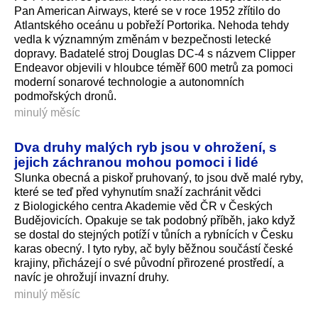
Pan American Airways, které se v roce 1952 zřítilo do
Atlantského oceánu u pobřeží Portorika. Nehoda tehdy
vedla k významným změnám v bezpečnosti letecké
dopravy. Badatelé stroj Douglas DC-4 s názvem Clipper
Endeavor objevili v hloubce téměř 600 metrů za pomoci
moderní sonarové technologie a autonomních
podmořských dronů.
minulý měsíc
Dva druhy malých ryb jsou v ohrožení, s
jejich záchranou mohou pomoci i lidé
Slunka obecná a piskoř pruhovaný, to jsou dvě malé ryby,
které se teď před vyhynutím snaží zachránit vědci
z Biologického centra Akademie věd ČR v Českých
Budějovicích. Opakuje se tak podobný příběh, jako když
se dostal do stejných potíží v tůních a rybnících v Česku
karas obecný. I tyto ryby, ač byly běžnou součástí české
krajiny, přicházejí o své původní přirozené prostředí, a
navíc je ohrožují invazní druhy.
minulý měsíc