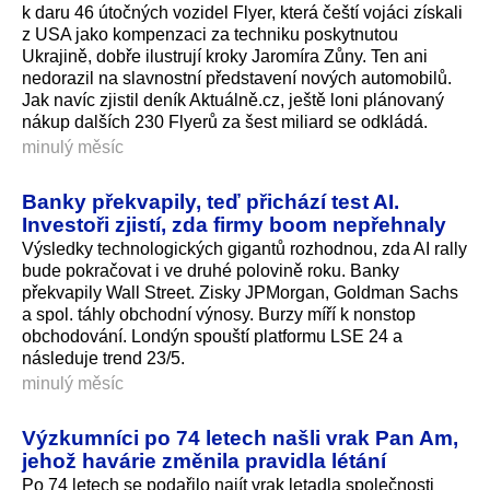
k daru 46 útočných vozidel Flyer, která čeští vojáci získali
z USA jako kompenzaci za techniku poskytnutou
Ukrajině, dobře ilustrují kroky Jaromíra Zůny. Ten ani
nedorazil na slavnostní představení nových automobilů.
Jak navíc zjistil deník Aktuálně.cz, ještě loni plánovaný
nákup dalších 230 Flyerů za šest miliard se odkládá.
minulý měsíc
Banky překvapily, teď přichází test AI.
Investoři zjistí, zda firmy boom nepřehnaly
Výsledky technologických gigantů rozhodnou, zda AI rally
bude pokračovat i ve druhé polovině roku. Banky
překvapily Wall Street. Zisky JPMorgan, Goldman Sachs
a spol. táhly obchodní výnosy. Burzy míří k nonstop
obchodování. Londýn spouští platformu LSE 24 a
následuje trend 23/5.
minulý měsíc
Výzkumníci po 74 letech našli vrak Pan Am,
jehož havárie změnila pravidla létání
Po 74 letech se podařilo najít vrak letadla společnosti