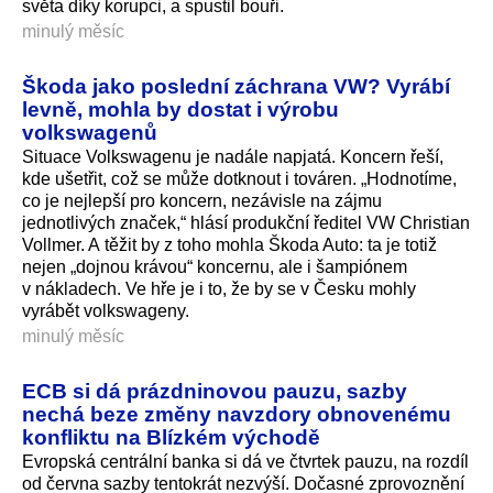
světa díky korupci, a spustil bouři.
minulý měsíc
Škoda jako poslední záchrana VW? Vyrábí
levně, mohla by dostat i výrobu
volkswagenů
Situace Volkswagenu je nadále napjatá. Koncern řeší,
kde ušetřit, což se může dotknout i továren. „Hodnotíme,
co je nejlepší pro koncern, nezávisle na zájmu
jednotlivých značek,“ hlásí produkční ředitel VW Christian
Vollmer. A těžit by z toho mohla Škoda Auto: ta je totiž
nejen „dojnou krávou“ koncernu, ale i šampiónem
v nákladech. Ve hře je i to, že by se v Česku mohly
vyrábět volkswageny.
minulý měsíc
ECB si dá prázdninovou pauzu, sazby
nechá beze změny navzdory obnovenému
konfliktu na Blízkém východě
Evropská centrální banka si dá ve čtvrtek pauzu, na rozdíl
od června sazby tentokrát nezvýší. Dočasné zprovoznění