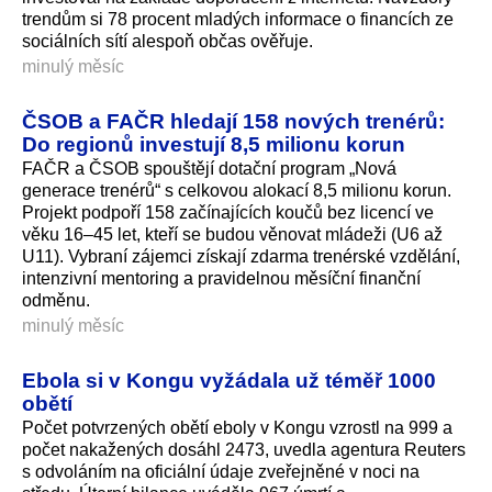
trendům si 78 procent mladých informace o financích ze
sociálních sítí alespoň občas ověřuje.
minulý měsíc
ČSOB a FAČR hledají 158 nových trenérů:
Do regionů investují 8,5 milionu korun
FAČR a ČSOB spouštějí dotační program „Nová
generace trenérů“ s celkovou alokací 8,5 milionu korun.
Projekt podpoří 158 začínajících koučů bez licencí ve
věku 16–45 let, kteří se budou věnovat mládeži (U6 až
U11). Vybraní zájemci získají zdarma trenérské vzdělání,
intenzivní mentoring a pravidelnou měsíční finanční
odměnu.
minulý měsíc
Ebola si v Kongu vyžádala už téměř 1000
obětí
Počet potvrzených obětí eboly v Kongu vzrostl na 999 a
počet nakažených dosáhl 2473, uvedla agentura Reuters
s odvoláním na oficiální údaje zveřejněné v noci na