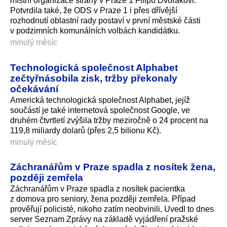
místní organizace strany v Praze 1 Filipu Dvořákovi.
Potvrdila také, že ODS v Praze 1 i přes dřívější
rozhodnutí oblastní rady postaví v první městské části
v podzimních komunálních volbách kandidátku.
minulý měsíc
Technologická společnost Alphabet
zečtyřnásobila zisk, tržby překonaly
očekávání
Americká technologická společnost Alphabet, jejíž
součástí je také internetová společnost Google, ve
druhém čtvrtletí zvýšila tržby meziročně o 24 procent na
119,8 miliardy dolarů (přes 2,5 bilionu Kč).
minulý měsíc
Záchranářům v Praze spadla z nosítek žena,
později zemřela
Záchranářům v Praze spadla z nosítek pacientka
z domova pro seniory, žena později zemřela. Případ
prověřují policisté, nikoho zatím neobvinili. Uvedl to dnes
server Seznam Zprávy na základě vyjádření pražské