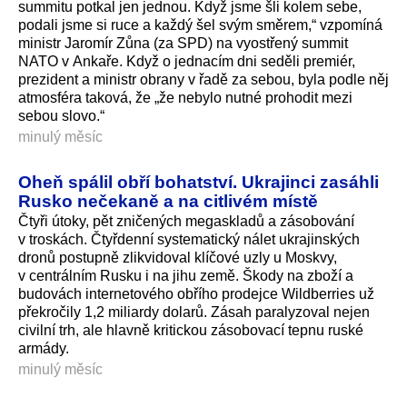
summitu potkal jen jednou. Když jsme šli kolem sebe,
podali jsme si ruce a každý šel svým směrem,“ vzpomíná
ministr Jaromír Zůna (za SPD) na vyostřený summit
NATO v Ankaře. Když o jednacím dni seděli premiér,
prezident a ministr obrany v řadě za sebou, byla podle něj
atmosféra taková, že „že nebylo nutné prohodit mezi
sebou slovo.“
minulý měsíc
Oheň spálil obří bohatství. Ukrajinci zasáhli
Rusko nečekaně a na citlivém místě
Čtyři útoky, pět zničených megaskladů a zásobování
v troskách. Čtyřdenní systematický nálet ukrajinských
dronů postupně zlikvidoval klíčové uzly u Moskvy,
v centrálním Rusku i na jihu země. Škody na zboží a
budovách internetového obřího prodejce Wildberries už
překročily 1,2 miliardy dolarů. Zásah paralyzoval nejen
civilní trh, ale hlavně kritickou zásobovací tepnu ruské
armády.
minulý měsíc