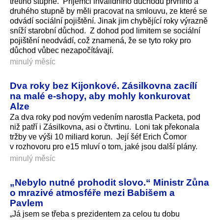
třetího stupně. Příjemci invalidního důchodu prvního a
druhého stupně by měli pracovat na smlouvu, ze které se
odvádí sociální pojištění. Jinak jim chybějící roky výrazně
sníží starobní důchod. Z dohod pod limitem se sociální
pojištění neodvádí, což znamená, že se tyto roky pro
důchod vůbec nezapočítávají.
minulý měsíc
Dva roky bez Kijonkové. Zásilkovna zacílí
na malé e-shopy, aby mohly konkurovat
Alze
Za dva roky pod novým vedením narostla Packeta, pod
niž patří i Zásilkovna, asi o čtvrtinu. Loni tak překonala
tržby ve výši 10 miliard korun. Její šéf Erich Čomor
v rozhovoru pro e15 mluví o tom, jaké jsou další plány.
minulý měsíc
„Nebylo nutné prohodit slovo.“ Ministr Zůna
o mrazivé atmosféře mezi Babišem a
Pavlem
„Já jsem se třeba s prezidentem za celou tu dobu