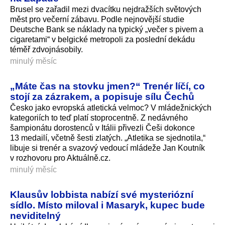
Brusel se zařadil mezi dvacítku nejdražších světových
měst pro večerní zábavu. Podle nejnovější studie
Deutsche Bank se náklady na typický „večer s pivem a
cigaretami“ v belgické metropoli za poslední dekádu
téměř zdvojnásobily.
minulý měsíc
„Máte čas na stovku jmen?“ Trenér líčí, co
stojí za zázrakem, a popisuje sílu Čechů
Česko jako evropská atletická velmoc? V mládežnických
kategoriích to teď platí stoprocentně. Z nedávného
šampionátu dorostenců v Itálii přivezli Češi dokonce
13 medailí, včetně šesti zlatých. „Atletika se sjednotila,“
libuje si trenér a svazový vedoucí mládeže Jan Koutník
v rozhovoru pro Aktuálně.cz.
minulý měsíc
Klausův lobbista nabízí své mysteriózní
sídlo. Místo miloval i Masaryk, kupec bude
neviditelný