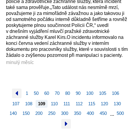
policie a zdravotnické záchranné služby, která incident
také sama prověřuje.„Tato událost nás nesmírně mrzí,
považujeme ji za mimořádně závažnou a jako takovou ji
od samotného počátku interně důkladně šetříme a rovněž
poskytujeme plnou součinnost Policii ČR,“ uvedl
v dnešním vyjádření mluvčí pražské zdravotnické
záchranné služby Karel Kirs.O incidentu informovalo na
konci června vedení záchranné služby v interním
dokumentu pro pracovníky služby, které v souvislosti s tím
žádalo o zvýšenou pozornost při manipulaci s pacienty.
minulý měsíc
1
50
60
70
80
90
100
105
106
107
108
109
110
111
112
115
120
130
140
150
200
250
300
350
400
450
500
…