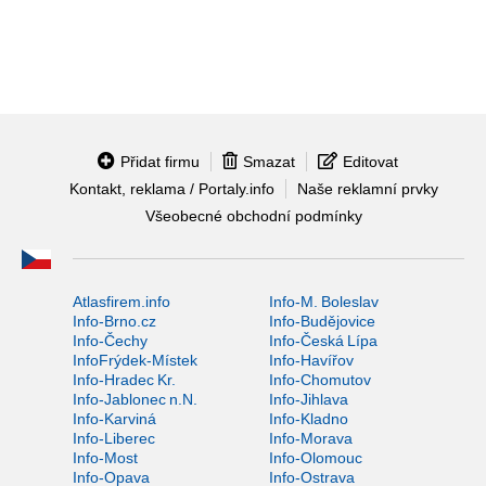
Přidat firmu
Smazat
Editovat
Kontakt, reklama / Portaly.info
Naše reklamní prvky
Všeobecné obchodní podmínky
Atlasfirem.info
Info-M. Boleslav
Info-Brno.cz
Info-Budějovice
Info-Čechy
Info-Česká Lípa
InfoFrýdek-Místek
Info-Havířov
Info-Hradec Kr.
Info-Chomutov
Info-Jablonec n.N.
Info-Jihlava
Info-Karviná
Info-Kladno
Info-Liberec
Info-Morava
Info-Most
Info-Olomouc
Info-Opava
Info-Ostrava