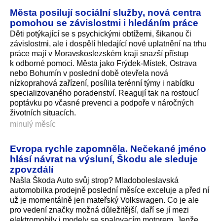
Města posilují sociální služby, nová centra
pomohou se závislostmi i hledáním práce
Děti potýkající se s psychickými obtížemi, šikanou či
závislostmi, ale i dospělí hledající nové uplatnění na trhu
práce mají v Moravskoslezském kraji snazší přístup
k odborné pomoci. Města jako Frýdek-Místek, Ostrava
nebo Bohumín v poslední době otevřela nová
nízkoprahová zařízení, posílila terénní týmy i nabídku
specializovaného poradenství. Reagují tak na rostoucí
poptávku po včasné prevenci a podpoře v náročných
životních situacích.
minulý měsíc
Evropa rychle zapomněla. Nečekané jméno
hlásí návrat na výsluní, Škodu ale sleduje
zpovzdálí
Našla Škoda Auto svůj strop? Mladoboleslavská
automobilka prodejně poslední měsíce exceluje a před ní
už je momentálně jen mateřský Volkswagen. Co je ale
pro vedení značky možná důležitější, daří se jí mezi
elektromobily i modely se spalovacím motorem. Jenže