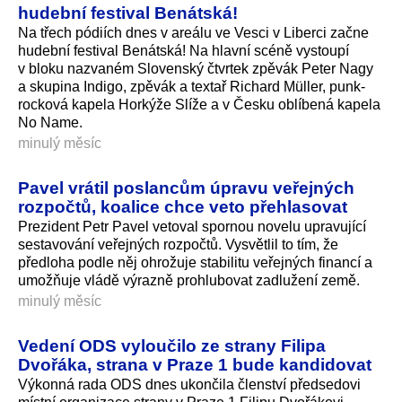
hudební festival Benátská!
Na třech pódiích dnes v areálu ve Vesci v Liberci začne
hudební festival Benátská! Na hlavní scéně vystoupí
v bloku nazvaném Slovenský čtvrtek zpěvák Peter Nagy
a skupina Indigo, zpěvák a textař Richard Müller, punk-
rocková kapela Horkýže Slíže a v Česku oblíbená kapela
No Name.
minulý měsíc
Pavel vrátil poslancům úpravu veřejných
rozpočtů, koalice chce veto přehlasovat
Prezident Petr Pavel vetoval spornou novelu upravující
sestavování veřejných rozpočtů. Vysvětlil to tím, že
předloha podle něj ohrožuje stabilitu veřejných financí a
umožňuje vládě výrazně prohlubovat zadlužení země.
minulý měsíc
Vedení ODS vyloučilo ze strany Filipa
Dvořáka, strana v Praze 1 bude kandidovat
Výkonná rada ODS dnes ukončila členství předsedovi