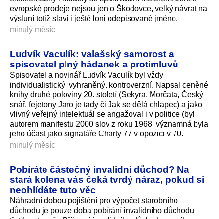
evropské prodeje nejsou jen o Škodovce, velký návrat na
výsluní totiž slaví i ještě loni odepisované jméno.
minulý měsíc
Ludvík Vaculík: valašský samorost a
spisovatel plný hádanek a protimluvů
Spisovatel a novinář Ludvík Vaculík byl vždy
individualistický, vyhraněný, kontroverzní. Napsal ceněné
knihy druhé poloviny 20. století (Sekyra, Morčata, Český
snář, fejetony Jaro je tady či Jak se dělá chlapec) a jako
vlivný veřejný intelektuál se angažoval i v politice (byl
autorem manifestu 2000 slov z roku 1968, významná byla
jeho účast jako signatáře Charty 77 v opozici v 70.
minulý měsíc
Pobíráte částečný invalidní důchod? Na
stará kolena vás čeká tvrdý náraz, pokud si
neohlídáte tuto věc
Náhradní dobou pojištění pro výpočet starobního
důchodu je pouze doba pobírání invalidního důchodu