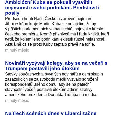
Ambiciózní Kuba se pokusil vysvětlit
nejasnosti svého podnikání. Představil i
posily
Předseda hnutí Naše Česko a zároveň hejtman
Jihočeského kraje Martin Kuba se netají tím, že by
v příštích parlamentních volbách chtěl bojovat o křeslo
českého premiéra. Kromě příznivců má i řadu kritiků, kteří
tvrdí, že kolem jeho podnikání existují různé nejasnosti.
Aktuálně.cz se proto Kuby zeptalo právě na tohle.
minulý měsíc
Novináři vyzývají kolegy, aby se na večeři s
Trumpem postavili jeho útokům
Stovky současných a bývalých novinářů a osm skupin
zasazujících se za svobodu médií vyzvalo sdružení
korespondentů Bílého domu, aby se na páteční
slavnostní večeři postavili útokům administrativy
amerického prezidenta Donalda Trumpa na média.
minulý měsíc
Na třech scénách dnes v Liberci začne