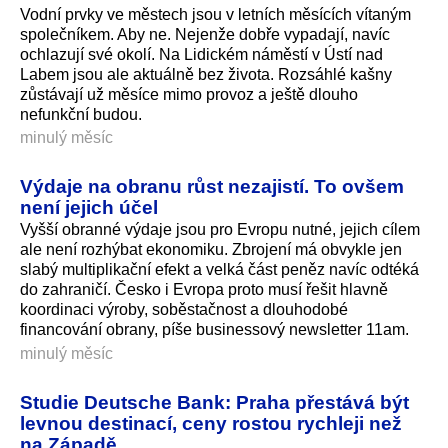
Vodní prvky ve městech jsou v letních měsících vítaným
společníkem. Aby ne. Nejenže dobře vypadají, navíc
ochlazují své okolí. Na Lidickém náměstí v Ústí nad
Labem jsou ale aktuálně bez života. Rozsáhlé kašny
zůstávají už měsíce mimo provoz a ještě dlouho
nefunkční budou.
minulý měsíc
Výdaje na obranu růst nezajistí. To ovšem
není jejich účel
Vyšší obranné výdaje jsou pro Evropu nutné, jejich cílem
ale není rozhýbat ekonomiku. Zbrojení má obvykle jen
slabý multiplikační efekt a velká část peněz navíc odtéká
do zahraničí. Česko i Evropa proto musí řešit hlavně
koordinaci výroby, soběstačnost a dlouhodobé
financování obrany, píše businessový newsletter 11am.
minulý měsíc
Studie Deutsche Bank: Praha přestává být
levnou destinací, ceny rostou rychleji než
na Západě