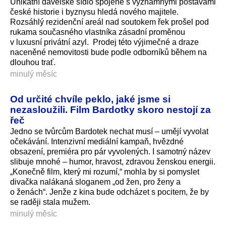
Unikátní davelské sídlo spojené s významnými postavami
české historie i byznysu hledá nového majitele.
Rozsáhlý rezidenční areál nad soutokem řek prošel pod
rukama současného vlastníka zásadní proměnou
v luxusní privátní azyl. Prodej této výjimečné a draze
naceněné nemovitosti bude podle odborníků během na
dlouhou trať.
minulý měsíc
Od určité chvíle peklo, jaké jsme si
nezasloužili. Film Bardotky skoro nestojí za
řeč
Jedno se tvůrcům Bardotek nechat musí – umějí vyvolat
očekávání. Intenzivní mediální kampaň, hvězdné
obsazení, premiéra pro pár vyvolených. I samotný název
slibuje mnohé – humor, hravost, zdravou ženskou energii.
„Konečně film, který mi rozumí,“ mohla by si pomyslet
divačka nalákaná sloganem „od žen, pro ženy a
o ženách“. Jenže z kina bude odcházet s pocitem, že by
se raději stala mužem.
minulý měsíc