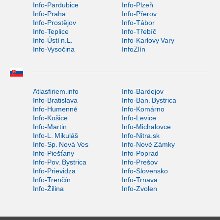
Info-Pardubice
Info-Plzeň
Info-Praha
Info-Přerov
Info-Prostějov
Info-Tábor
Info-Teplice
Info-Třebíč
Info-Ústí n.L.
Info-Karlovy Vary
Info-Vysočina
InfoZlín
Atlasfiriem.info
Info-Bardejov
Info-Bratislava
Info-Ban. Bystrica
Info-Humenné
Info-Komárno
Info-Košice
Info-Levice
Info-Martin
Info-Michalovce
Info-L. Mikuláš
Info-Nitra.sk
Info-Sp. Nová Ves
Info-Nové Zámky
Info-Piešťany
Info-Poprad
Info-Pov. Bystrica
Info-Prešov
Info-Prievidza
Info-Slovensko
Info-Trenčín
Info-Trnava
Info-Žilina
Info-Zvolen