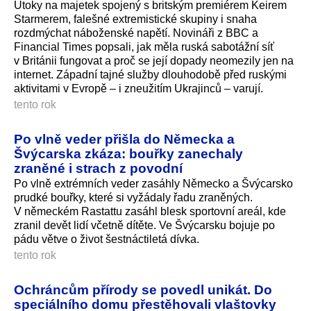
Útoky na majetek spojený s britským premiérem Keirem
Starmerem, falešné extremistické skupiny i snaha
rozdmýchat náboženské napětí. Novináři z BBC a
Financial Times popsali, jak měla ruská sabotážní síť
v Británii fungovat a proč se její dopady neomezily jen na
internet. Západní tajné služby dlouhodobě před ruskými
aktivitami v Evropě – i zneužitím Ukrajinců – varují.
tento rok
Po vlně veder přišla do Německa a
Švýcarska zkáza: bouřky zanechaly
zraněné i strach z povodní
Po vlně extrémních veder zasáhly Německo a Švýcarsko
prudké bouřky, které si vyžádaly řadu zraněných.
V německém Rastattu zasáhl blesk sportovní areál, kde
zranil devět lidí včetně dítěte. Ve Švýcarsku bojuje po
pádu větve o život šestnáctiletá dív­ka.
tento rok
Ochráncům přírody se povedl unikát. Do
speciálního domu přestěhovali vlaštovky