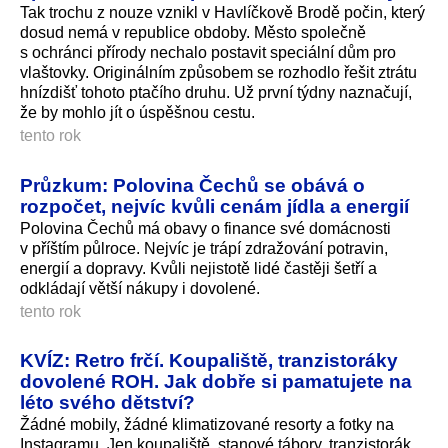
Tak trochu z nouze vznikl v Havlíčkově Brodě počin, který
dosud nemá v republice obdoby. Město společně
s ochránci přírody nechalo postavit speciální dům pro
vlaštovky. Originálním způsobem se rozhodlo řešit ztrátu
hnízdišť tohoto ptačího druhu. Už první týdny naznačují,
že by mohlo jít o úspěšnou cestu.
tento rok
Průzkum: Polovina Čechů se obává o
rozpočet, nejvíc kvůli cenám jídla a energií
Polovina Čechů má obavy o finance své domácnosti
v příštím půlroce. Nejvíc je trápí zdražování potravin,
energií a dopravy. Kvůli nejistotě lidé častěji šetří a
odkládají větší nákupy i dovolené.
tento rok
KVÍZ: Retro frčí. Koupaliště, tranzistoráky
dovolené ROH. Jak dobře si pamatujete na
léto svého dětství?
Žádné mobily, žádné klimatizované resorty a fotky na
Instagramu. Jen koupaliště, stanové tábory, tranzistorák