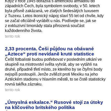
Když v roce 1945 dorazila s americkou armádou do
západních Čech, byla symbolem svobody, v 50. letech
byla přísně zakázaná, ve zlatých šedesátých luxusem
z Tuzexu. Letos ikonický nápoj slaví 55 let od chvíle, kdy
se začal oficiálně vyrábět u nás. Podívejte se, jak se
z exkluzivní limonády stala přirozená součást
každodenního života.
tento rok
2,33 procenta. Češi půjdou na obávané
„Aztece“ proti nevídaně kruté statistice
Čeští fotbalisté budou potřebovat v posledním utkání ve
skupině na mistrovství světa vyhrát, aby se vytáhli na
druhé, případně třetí místo, ze kterého by se čtyřmi body
nejspíš postoupili. Jenže zvítězit proti Mexiku na jeho
Aztéckém stadionu v hlavním městě, to se čistě statisticky
rovná takřka zázraku.
tento rok
„Úmyslná eskalace.“ Rusové stojí za útoky
na klíčového britského politika