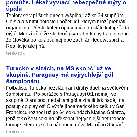
pomůže. Lékař vyvrací nebezpečné mýty o
úpalu
Teploty se v příštích dnech vyšplhají až ke 34 stupňům
Celsia a s nimi poroste i počet lidí, kterým hrozí přehřátí
organismu. Přesto kolem úpalu a úžehu stále koluje řada
mýtů. Mnozí věří, že studené pivo v horku hydratuje nebo
že člověka po kolapsu nejlépe zachrání ledová sprcha.
Realita je ale jiná.
tento rok
Turecko v slzách, na MS skončí už ve
skupině. Paraguay má nejrychlejší gól
šampionátu
Fotbalisté Turecka nezvládli ani druhý duel na světovém
šampionátu. Po porážce s Paraguayí 0:1 nemají ve
skupině D ani bod, nedali ani gól a ztratili tak naději na
postup do play off. O výhře jihoamerického celku v San
Franciscu rozhodl už po 64 sekundách Matías Galarza,
jenž tak o šest sekund překonal nejrychlejší trefu tohoto
turnaje, kterou vsítil o pár hodin dříve Maročan Saibárí.
tento rok