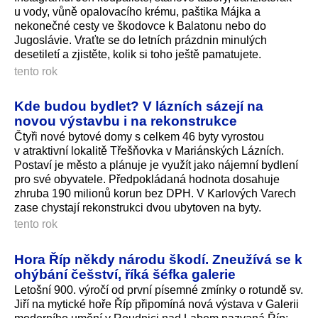
u vody, vůně opalovacího krému, paštika Májka a
nekonečné cesty ve škodovce k Balatonu nebo do
Jugoslávie. Vraťte se do letních prázdnin minulých
desetiletí a zjistěte, kolik si toho ještě pamatujete.
tento rok
Kde budou bydlet? V lázních sázejí na
novou výstavbu i na rekonstrukce
Čtyři nové bytové domy s celkem 46 byty vyrostou
v atraktivní lokalitě Třešňovka v Mariánských Lázních.
Postaví je město a plánuje je využít jako nájemní bydlení
pro své obyvatele. Předpokládaná hodnota dosahuje
zhruba 190 milionů korun bez DPH. V Karlových Varech
zase chystají rekonstrukci dvou ubytoven na byty.
tento rok
Hora Říp někdy národu škodí. Zneužívá se k
ohýbání češství, říká šéfka galerie
Letošní 900. výročí od první písemné zmínky o rotundě sv.
Jiří na mytické hoře Říp připomíná nová výstava v Galerii