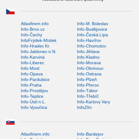
Atlasfirem.info
Info-M. Boleslav
Info-Brno.cz
Info-Budějovice
Info-Čechy
Info-Česká Lípa
InfoFrýdek-Místek
Info-Havířov
Info-Hradec Kr.
Info-Chomutov
Info-Jablonec n.N.
Info-Jihlava
Info-Karviná
Info-Kladno
Info-Liberec
Info-Morava
Info-Most
Info-Olomouc
Info-Opava
Info-Ostrava
Info-Pardubice
Info-Plzeň
Info-Praha
Info-Přerov
Info-Prostějov
Info-Tábor
Info-Teplice
Info-Třebíč
Info-Ústí n.L.
Info-Karlovy Vary
Info-Vysočina
InfoZlín
Atlasfiriem.info
Info-Bardejov