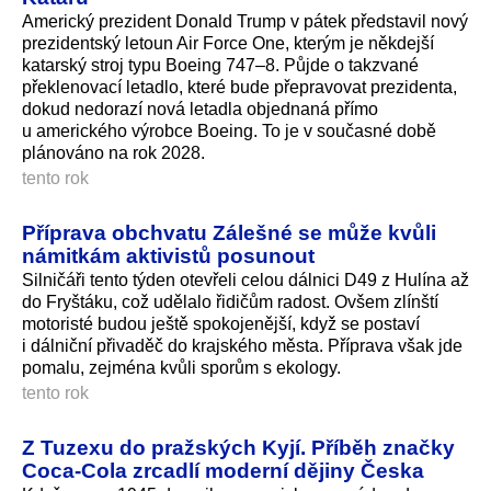
Americký prezident Donald Trump v pátek představil nový
prezidentský letoun Air Force One, kterým je někdejší
katarský stroj typu Boeing 747–8. Půjde o takzvané
překlenovací letadlo, které bude přepravovat prezidenta,
dokud nedorazí nová letadla objednaná přímo
u amerického výrobce Boeing. To je v současné době
plánováno na rok 2028.
tento rok
Příprava obchvatu Zálešné se může kvůli
námitkám aktivistů posunout
Silničáři tento týden otevřeli celou dálnici D49 z Hulína až
do Fryštáku, což udělalo řidičům radost. Ovšem zlínští
motoristé budou ještě spokojenější, když se postaví
i dálniční přivaděč do krajského města. Příprava však jde
pomalu, zejména kvůli sporům s ekology.
tento rok
Z Tuzexu do pražských Kyjí. Příběh značky
Coca-Cola zrcadlí moderní dějiny Česka