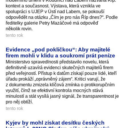
moderního umění v Roudnici nad Labem nazvaná Říp:
kontext a současnost. Výstava, která vznikla ve
spolupráci s UJEP v Ústí nad Labem, se pokouší
odpovědět na otázku „Čím je pro nás Říp dnes?“. Podle
ředitelky galerie Petry Mazáčové má odpověď
několik rovin.
tento rok
Evidence „pod pokličkou“: Aby majitelé
firem mohli v klidu a soukromí prát peníze
Ministerstvo spravedlnosti představilo novelu, která
definitivně uzavírá evidenci skutečných majitelů firem
před veřejností. Přístup k datům získají pouze lidé, kteří
úřadu prokáží „oprávněný zájem“. Kritici varují, že
z dokumentu zmizela klíčová zmínka o protikorupčním
využití, čímž se efektivní kontrola mocných stává
minulostí a stát vysílá jasný signál, že transparentnost je
pro něj obtíží.
tento rok
Kyjev by mohl získat desítku českých