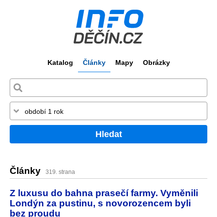
Katalog
Články
Mapy
Obrázky
Hledat
Články
319. strana
Z luxusu do bahna prasečí farmy. Vyměnili
Londýn za pustinu, s novorozencem byli
bez proudu