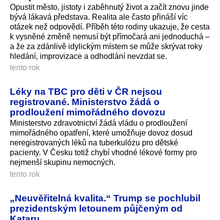
Opustit město, jistoty i zaběhnutý život a začít znovu jinde
bývá lákavá představa. Realita ale často přináší víc
otázek než odpovědí. Příběh této rodiny ukazuje, že cesta
k vysněné změně nemusí být přímočará ani jednoduchá –
a že za zdánlivě idylickým místem se může skrývat roky
hledání, improvizace a odhodlání nevzdat se.
tento rok
Léky na TBC pro děti v ČR nejsou
registrované. Ministerstvo žádá o
prodloužení mimořádného dovozu
Ministerstvo zdravotnictví žádá vládu o prodloužení
mimořádného opatření, které umožňuje dovoz dosud
neregistrovaných léků na tuberkulózu pro dětské
pacienty. V Česku totiž chybí vhodné lékové formy pro
nejmenší skupinu nemocných.
tento rok
„Neuvěřitelná kvalita.“ Trump se pochlubil
prezidentským letounem půjčeným od
Kataru