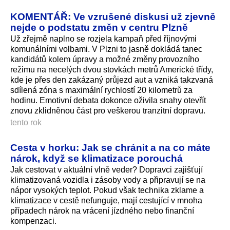
KOMENTÁŘ: Ve vzrušené diskusi už zjevně
nejde o podstatu změn v centru Plzně
Už zřejmě naplno se rozjela kampaň před říjnovými
komunálními volbami. V Plzni to jasně dokládá tanec
kandidátů kolem úpravy a možné změny provozního
režimu na necelých dvou stovkách metrů Americké třídy,
kde je přes den zakázaný průjezd aut a vzniká takzvaná
sdílená zóna s maximální rychlostí 20 kilometrů za
hodinu. Emotivní debata dokonce oživila snahy otevřít
znovu zklidněnou část pro veškerou tranzitní dopravu.
tento rok
Cesta v horku: Jak se chránit a na co máte
nárok, když se klimatizace porouchá
Jak cestovat v aktuální vlně veder? Dopravci zajišťují
klimatizovaná vozidla i zásoby vody a připravují se na
nápor vysokých teplot. Pokud však technika zklame a
klimatizace v cestě nefunguje, mají cestující v mnoha
případech nárok na vrácení jízdného nebo finanční
kompenzaci.