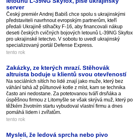
letounů L-39NG Skyfox, píše ukrajinský
server
Český premiér Andrej Babiš chce spolu s ukrajinskými
představiteli navrhnout evropským partnerům, kteří
předali Ukrajině stíhačky F-16, aby financovali nákup
deseti českých cvičných bojových letounů L-39NG Skyfox
pro ukrajinské letectvo. V sobotu to uvedl ukrajinský
specializovaný portál Defense Express.
tento rok
Zakázky, ze kterých mrazí. Stěhovák
altruista boduje u klientů svou otevřeností
Na sociálních sítích ho lidé znají jako muže, který bez
váhání tahá až půltunové kotle z míst, kam se technika
často ani nedostane. Za potetovanou tváří drsňáka a
úspěšnou firmou z Litomyšle se však skrývá muž, který po
těžkém životním startu vybudoval vlastní firmu a dnes
pomáhá lidem i zvířatům.
tento rok
Mysleli, že ledová sprcha nebo pivo