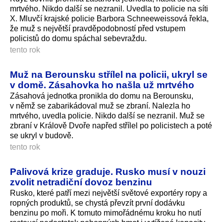
mrtvého. Nikdo další se nezranil. Uvedla to policie na síti
X. Mluvčí krajské policie Barbora Schneeweissová řekla,
že muž s největší pravděpodobností před vstupem
policistů do domu spáchal sebevraždu.
tento rok
Muž na Berounsku střílel na policii, ukryl se
v domě. Zásahovka ho našla už mrtvého
Zásahová jednotka pronikla do domu na Berounsku,
v němž se zabarikádoval muž se zbraní. Nalezla ho
mrtvého, uvedla policie. Nikdo další se nezranil. Muž se
zbraní v Králově Dvoře napřed střílel po policistech a poté
se ukryl v budově.
tento rok
Palivová krize graduje. Rusko musí v nouzi
zvolit netradiční dovoz benzinu
Rusko, které patří mezi největší světové exportéry ropy a
ropných produktů, se chystá převzít první dodávku
benzinu po moři. K tomuto mimořádnému kroku ho nutí