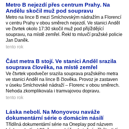
Metro B nejezdí přes centrum Prahy. Na
Andělu skočil muž pod soupravu
Metro na lince B mezi Smíchovským nádražím a Florencí
v centru Prahy v obou směrech nejezdí. Ve stanici Anděl
ve čtvrtek okolo 17:30 skočil muž pod přijíždějící
soupravu, na místě zemřel. Řekl to mluvčí pražské policie
Jan Daněk.
tento rok
Část metra B stojí. Ve stanici Anděl srazila
souprava člověka, na místě zemřel
Ve čtvrtek vpodvečer srazila souprava pražského metra
ve stanici Anděl na lince B člověka. Provoz je zastaven
v úseku Smíchovské nádraží – Florenc v obou směrech.
Nehoda zkomplikovala i tramvajovou dopravu.
tento rok
Láska nebolí. Na Monyovou naváže
dokumentární série o domácím násilí
Třídílná dokumentární série na Oneplay pod názvem