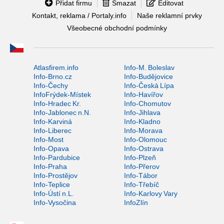
Přidat firmu
Smazat
Editovat
Kontakt, reklama / Portaly.info
Naše reklamní prvky
Všeobecné obchodní podmínky
Atlasfirem.info
Info-M. Boleslav
Info-Brno.cz
Info-Budějovice
Info-Čechy
Info-Česká Lípa
InfoFrýdek-Místek
Info-Havířov
Info-Hradec Kr.
Info-Chomutov
Info-Jablonec n.N.
Info-Jihlava
Info-Karviná
Info-Kladno
Info-Liberec
Info-Morava
Info-Most
Info-Olomouc
Info-Opava
Info-Ostrava
Info-Pardubice
Info-Plzeň
Info-Praha
Info-Přerov
Info-Prostějov
Info-Tábor
Info-Teplice
Info-Třebíč
Info-Ústí n.L.
Info-Karlovy Vary
Info-Vysočina
InfoZlín