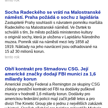
tento rok
Socha Radeckého se vrátí na Malostranské
náměstí. Praha požádá o sochu z lapidária
Zastupitelé Prahy souhlasili s návratem pomníku maršála
Radeckého na Malostranské náměstí. Ve čtvrtek to
schválili s tím, že město požádá ministerstvo kultury
o originál sochy, která je uložena v Lapidáriu Národního
muzea. Pomník stál na náměstí mezi lety 1858 až
1919. Náklady na jeho navrácení jsou odhadované na
15 až 30 milionů korun.
tento rok
Obří kontrakt pro Strnadovu CSG. Její
americké značky dodají FBI munici za 1,6
miliardy korun
Americké značky Federal a Remington ze skupiny CSG
získaly prestižní kontrakt od FBI na dodávky puškové
munice v hodnotě 1,6 miliardy korun. Dodávky pro
americkou federální policii mají začít ještě letos a pro
divizi The Kinetic Group jde o jednu z největších zakázek