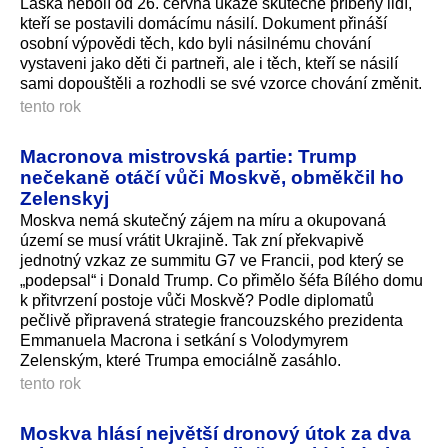
Láska nebolí od 26. června ukáže skutečné příběhy lidí,
kteří se postavili domácímu násilí. Dokument přináší
osobní výpovědi těch, kdo byli násilnému chování
vystaveni jako děti či partneři, ale i těch, kteří se násilí
sami dopouštěli a rozhodli se své vzorce chování změnit.
tento rok
Macronova mistrovská partie: Trump
nečekaně otáčí vůči Moskvě, obměkčil ho
Zelenskyj
Moskva nemá skutečný zájem na míru a okupovaná
území se musí vrátit Ukrajině. Tak zní překvapivě
jednotný vzkaz ze summitu G7 ve Francii, pod který se
„podepsal“ i Donald Trump. Co přimělo šéfa Bílého domu
k přitvrzení postoje vůči Moskvě? Podle diplomatů
pečlivě připravená strategie francouzského prezidenta
Emmanuela Macrona i setkání s Volodymyrem
Zelenským, které Trumpa emociálně zasáhlo.
tento rok
Moskva hlásí největší dronový útok za dva