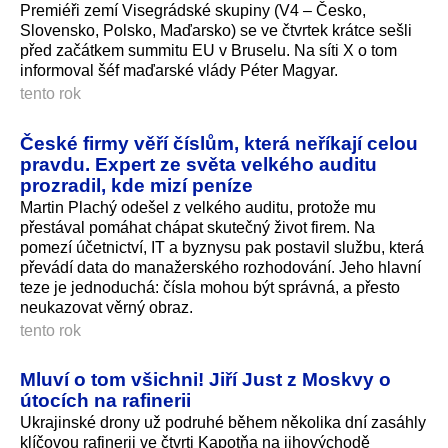
Premiéři zemí Visegrádské skupiny (V4 – Česko,
Slovensko, Polsko, Maďarsko) se ve čtvrtek krátce sešli
před začátkem summitu EU v Bruselu. Na síti X o tom
informoval šéf maďarské vlády Péter Magyar.
tento rok
České firmy věří číslům, která neříkají celou
pravdu. Expert ze světa velkého auditu
prozradil, kde mizí peníze
Martin Plachý odešel z velkého auditu, protože mu
přestával pomáhat chápat skutečný život firem. Na
pomezí účetnictví, IT a byznysu pak postavil službu, která
převádí data do manažerského rozhodování. Jeho hlavní
teze je jednoduchá: čísla mohou být správná, a přesto
neukazovat věrný obraz.
tento rok
Mluví o tom všichni! Jiří Just z Moskvy o
útocích na rafinerii
Ukrajinské drony už podruhé během několika dní zasáhly
klíčovou rafinerii ve čtvrti Kapotňa na jihovýchodě