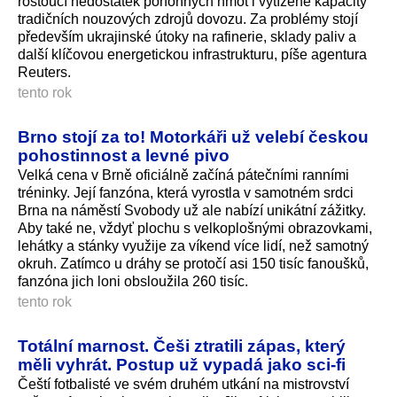
rostoucí nedostatek pohonných hmot i vytížené kapacity
tradičních nouzových zdrojů dovozu. Za problémy stojí
především ukrajinské útoky na rafinerie, sklady paliv a
další klíčovou energetickou infrastrukturu, píše agentura
Reuters.
tento rok
Brno stojí za to! Motorkáři už velebí českou
pohostinnost a levné pivo
Velká cena v Brně oficiálně začíná pátečními ranními
tréninky. Její fanzóna, která vyrostla v samotném srdci
Brna na náměstí Svobody už ale nabízí unikátní zážitky.
Aby také ne, vždyť plochu s velkoplošnými obrazovkami,
lehátky a stánky využije za víkend více lidí, než samotný
okruh. Zatímco u dráhy se protočí asi 150 tisíc fanoušků,
fanzóna jich loni obsloužila 260 tisíc.
tento rok
Totální marnost. Češi ztratili zápas, který
měli vyhrát. Postup už vypadá jako sci-fi
Čeští fotbalisté ve svém druhém utkání na mistrovství