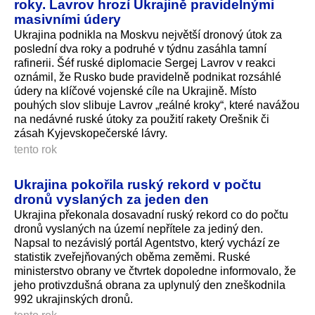
roky. Lavrov hrozí Ukrajině pravidelnými
masivními údery
Ukrajina podnikla na Moskvu největší dronový útok za
poslední dva roky a podruhé v týdnu zasáhla tamní
rafinerii. Šéf ruské diplomacie Sergej Lavrov v reakci
oznámil, že Rusko bude pravidelně podnikat rozsáhlé
údery na klíčové vojenské cíle na Ukrajině. Místo
pouhých slov slibuje Lavrov „reálné kroky“, které navážou
na nedávné ruské útoky za použití rakety Orešnik či
zásah Kyjevskopečer­ské lávry.
tento rok
Ukrajina pokořila ruský rekord v počtu
dronů vyslaných za jeden den
Ukrajina překonala dosavadní ruský rekord co do počtu
dronů vyslaných na území nepřítele za jediný den.
Napsal to nezávislý portál Agentstvo, který vychází ze
statistik zveřejňovaných oběma zeměmi. Ruské
ministerstvo obrany ve čtvrtek dopoledne informovalo, že
jeho protivzdušná obrana za uplynulý den zneškodnila
992 ukrajinských dro­nů.