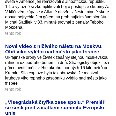
světa v Americe jen remizovali s Jihoafrickou republiku
1:1 a výrazně si zkomplikovali boj o postup ze skupiny A.
V klíčovém zápase v Atlantě otevřel v šesté minutě skóre
dosud nejrychlejším gólem na probíhajícím šampionátu
Michal Sadílek, v 83. minutě srovnal z penalty Teboho
Mokoena.
tento rok
Nové video z ničivého náletu na Moskvu.
Obří víko vylétlo nad město jako frisbee
Ukrajinské drony ve čtvrtek zasáhly stejnou moskevskou
rafinerii už podruhé během tří dnů. Strategický objekt leží
přímo uvnitř městského okruhu, pouhých 16 kilometrů od
Kremlu. Síla exploze byla tak obrovská, že masivní
kruhové víko ropného zásobníku vylétlo nad město jako
frisbee.
tento rok
„Visegrádská čtyřka zase spolu.“ Premiéři
se sešli před začátkem summitu Evropské
unie