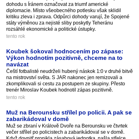
dohodu s Íránem označovat za triumf americké
diplomacie. Místo všeobecného potlesku však sklidil
kritiku zleva i zprava. Odpůrci dohody varují, že Spojené
státy výměnou za nejisté sliby poskytly Teheránu
rozsáhlé ekonomické a politické ústupky.
tento rok
Koubek šokoval hodnocením po zápase:
Výkon hodnotím pozitivně, chceme na to
navázat
Čeští fotbalisté neudrželi hubený náskok 1:0 v druhé bitvě
na mistrovství světa. S JAR nakonec jen remizovali a
zkomplikovali si cestu za postupem ze skupiny. Přesto
trenér Miroslav Koubek hodnotil zápas pozitivně.
tento rok
Muž na Berounsku střílel po policii. A pak se
zabarikádoval v domě
Muž se zbraní v Králově Dvoře na Berounsku ve čtvrtek
večer střílel po policistech a zabarikádoval se v domě.
Když dovnitř pronikla zásahová jednotka, našla střelce