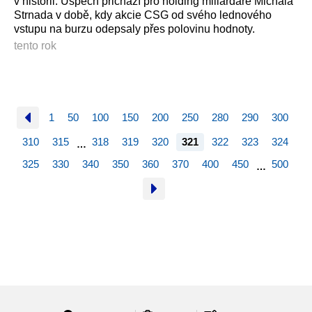
v historii. Úspěch přichází pro holding miliardáře Michala
Strnada v době, kdy akcie CSG od svého lednového
vstupu na burzu odepsaly přes polovinu hodnoty.
tento rok
1
50
100
150
200
250
280
290
300
310
315
318
319
320
321
322
323
324
…
325
330
340
350
360
370
400
450
500
…