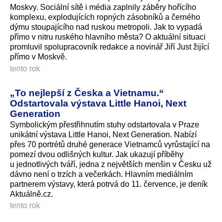
Moskvy. Sociální sítě i média zaplnily záběry hořícího
komplexu, explodujících ropných zásobníků a černého
dýmu stoupajícího nad ruskou metropoli. Jak to vypadá
přímo v nitru ruského hlavního města? O aktuální situaci
promluvil spolupracovník redakce a novinář Jiří Just žijící
přímo v Moskvě.
tento rok
„To nejlepší z Česka a Vietnamu.“
Odstartovala výstava Little Hanoi, Next
Generation
Symbolickým přestřihnutím stuhy odstartovala v Praze
unikátní výstava Little Hanoi, Next Generation. Nabízí
přes 70 portrétů druhé generace Vietnamců vyrůstající na
pomezí dvou odlišných kultur. Jak ukazují příběhy
u jednotlivých tváří, jedna z největších menšin v Česku už
dávno není o trzích a večerkách. Hlavním mediálním
partnerem výstavy, která potrvá do 11. července, je deník
Aktuálně.cz.
tento rok